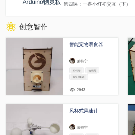
Arduino物灵板
第四课：一盏小灯初交互（下）
创意智作
智能宠物喂食器
莱特宁
3D打印
物联网
激光切割机
2943
风杯式风速计
莱特宁